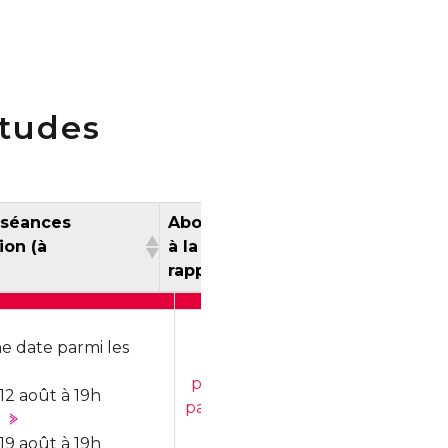
études
 séances
Abonnement
ion (à
à la liste de
tance)
rappel
s séances
Abonnement
ation (à
à la liste de
ne date parmi les
M'abonner
tance)
rappel
pour recevoir
12 août à 19h
par courriel les
dates des
19 août à 19h