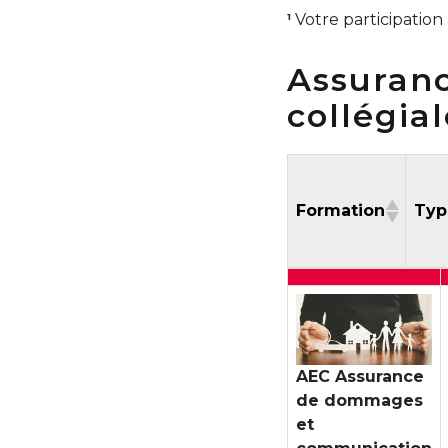
Votre participation
1
Assuranc
collégia
Formation
Ty
Formation
AEC Assurance
de dommages
et