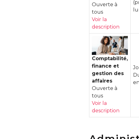
(p
Ouverte à
lu
tous
Voir la
description
Comptabilité,
finance et
Jo
gestion des
Du
affaires
en
Ouverte à
tous
Voir la
description
Administ