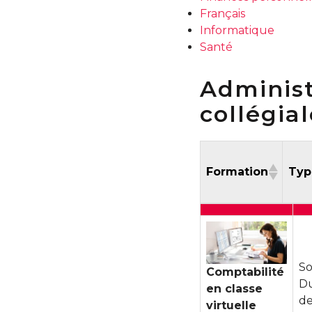
Français
Informatique
Santé
Administ
collégia
Formation
Ty
Formation
T
So
Comptabilité
Du
en classe
de
virtuelle