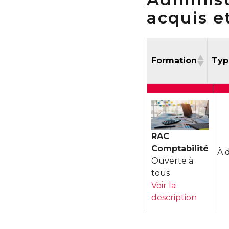
acquis e
Formation
Ty
Formation
T
RAC
Comptabilité
À 
Ouverte à
tous
Voir la
description