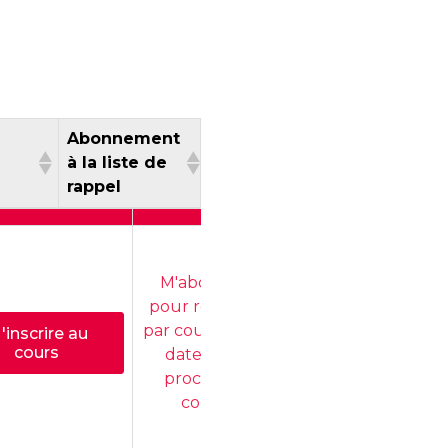
Abonnement
ion
à la liste de
rappel
cription
Abonnement
à la liste de
rappel
M'abonner
pour recevoir
par courriel les
'inscrire au
cours
dates des
prochains
cours