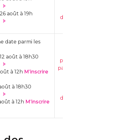
prochaines
séances
26 août à 19h
d'information
ne date parmi les
M'abonner
12 août à 18h30
pour recevoir
par courriel les
août à 12h
M’inscrire
dates des
prochaines
août à 18h30
séances
d'information
août à 12h
M’inscrire
 des