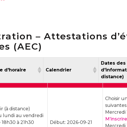
ration – Attestations d’
les (AEC)
Dates des
pe d'horaire
Calendrier
d'informat
dis
ype d'horaire
Calendrier
Dates de
d'inform
Choisir u
dis
suivantes
ir (à distance)
Mercredi 
 lundi au vendredi
M’inscrire
 18h30 à 21h30
Début: 2026-09-21
Mercredi 