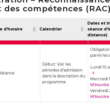
t des compétences (RAC
Dates et i
pe d'horaire
Calendrier
séance d'i
dis
ype d'horaire
Calendrier
Dates et 
Obligatoir
séance d'
parmi les 
dis
Début: Voir les
Lundi 10 
périodes d'admission
distance
dans la description du
Mercredi 1
programme
M’inscrire
Vendredi 
M’inscrire