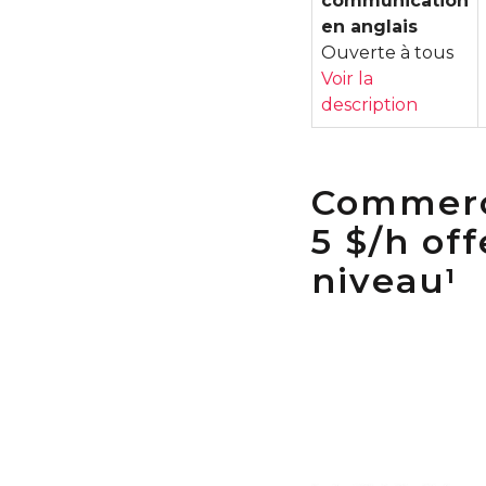
communication
en anglais
Ouverte à tous
Voir la
description
Commerce
5 $/h of
niveau
1