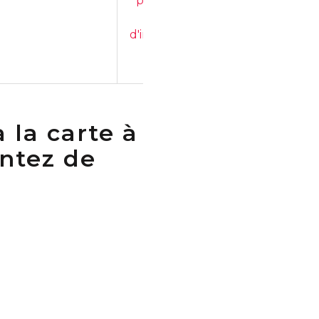
.
prochaines
séances
d'information
 la carte à
ontez de