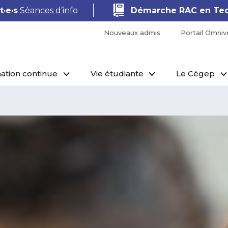
Démarche RAC en Techniques de pharmacie
Nouveaux admis
Portail Omniv
ation continue
Vie étudiante
Le Cégep