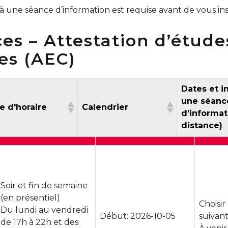
 à une séance d’information est requise avant de vous ins
es – Attestation d’étude
les (AEC)
Dates et i
une séanc
pe d'horaire
Calendrier
d'informat
dist
Type d'horaire
Calendrier
Dates 
une s
d'info
di
Soir et fin de semaine
(en présentiel)
Choisir
Du lundi au vendredi
Début: 2026-10-05
suivan
de 17h à 22h et des