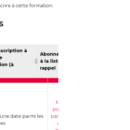
crire à cette formation.
s
nscription à
Abonnement
e
à la liste de
ion (à
rappel
ance)
et inscription à
Abonnement
éance
à la liste de
rmation (à
rappel
M'abonner
stance)
pour recevoir
 une date parmi les
par courriel les
tes
dates des