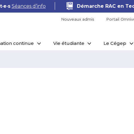
·e·s
Séances d’info
Démarche RAC en Tec
Nouveaux admis
Portail Omniv
ation continue
Vie étudiante
Le Cégep