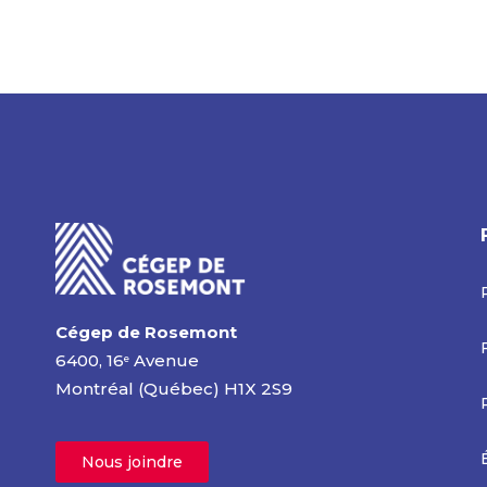
Cégep de Rosemont
6400, 16
Avenue
e
Montréal (Québec) H1X 2S9
Nous joindre