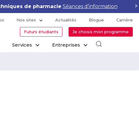
hniques de pharmacie
Séances d’information
ox
Nos sites
Actualités
Blogue
Carrière
Futurs étudiants
Je choisis mon programme
Services
Entreprises