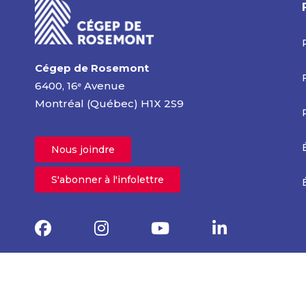
Cégep de Rosemont
6400, 16
Avenue
e
Montréal (Québec) H1X 2S9
Nous joindre
S'abonner à l'infolettre
|
Politiques et règlements
Plaintes et
signalements