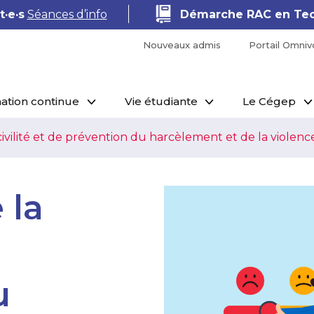
·e·s
Séances d’info
Démarche RAC en Tec
Nouveaux admis
Portail Omniv
ation continue
Vie étudiante
Le Cégep
ivilité et de prévention du harcèlement et de la violence
 la
u