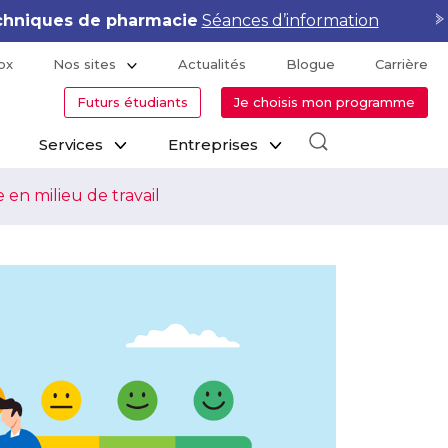
hniques de pharmacie
Séances d’information
ox
Nos sites
Actualités
Blogue
Carrière
Futurs étudiants
Je choisis mon programme
Services
Entreprises
 en milieu de travail