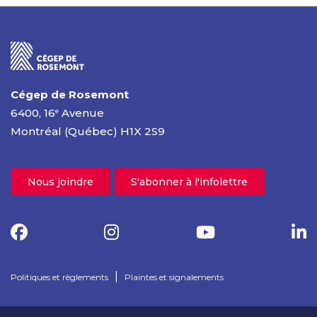
Cégep de Rosemont
6400, 16
Avenue
e
Montréal (Québec) H1X 2S9
Nous joindre
S'abonner à l'infolettre
|
Politiques et règlements
Plaintes et signalements