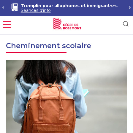
Tremplin pour allophones et immigrant·e·s
Séances d’info
Menu
Cheminement scolaire