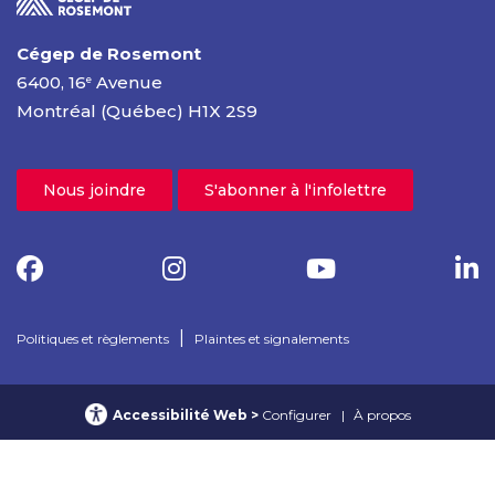
Cégep de Rosemont
6400, 16
Avenue
e
Montréal (Québec) H1X 2S9
Nous joindre
S'abonner à l'infolettre
|
Politiques et règlements
Plaintes et signalements
Accessibilité Web
Configurer
À propos
© 2025 Cégep de Rosemont – Tous droits réservés